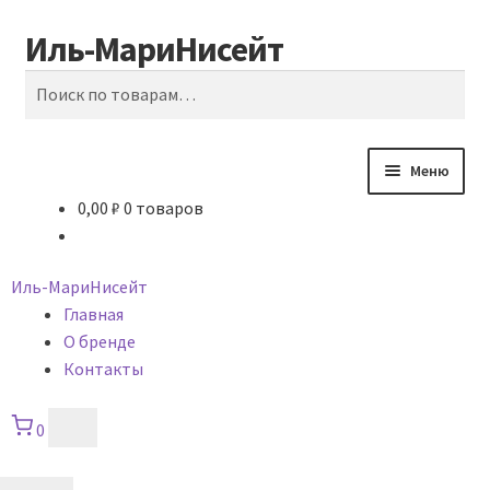
Иль-МариНисейт
Перейти
Перейти
Поиск
к
к
Искать:
навигации
содержимому
Меню
0,00
₽
0 товаров
Главная
Контакты
Иль-МариНисейт
Главная
Корзина
О бренде
Контакты
Магазин
0
Мой аккаунт