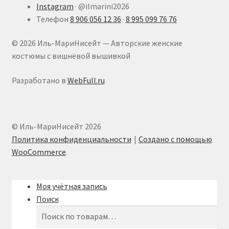
Instagram
·
@ilmarini2026
Телефон
8 906 056 12 36
·
8 995 099 76 76
© 2026 Иль-МариНисейт — Авторские женские
костюмы с вишнёвой вышивкой
Разработано в
WebFull.ru
© Иль-МариНисейт 2026
Политика конфиденциальности
Создано с помощью
WooCommerce
.
Моя учётная запись
Поиск
Искать:
Поиск