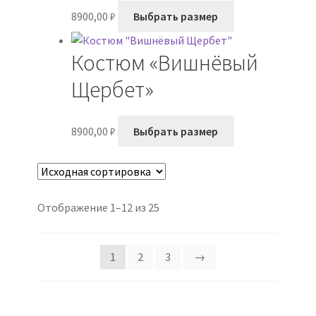
Этот
8900,00
₽
Выбрать размер
выбрать
товар
на
имеет
странице
Костюм «Вишнёвый
несколько
товара.
вариаций.
Щербет»
Опции
можно
Этот
8900,00
₽
Выбрать размер
выбрать
товар
на
имеет
странице
несколько
товара.
вариаций.
Отображение 1–12 из 25
Опции
можно
выбрать
1
2
3
→
на
странице
товара.