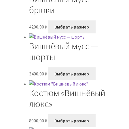
вариаций.
брюки
Опции
можно
Этот
4200,00
₽
Выбрать размер
выбрать
товар
на
имеет
странице
Вишнёвый мусс —
несколько
товара.
вариаций.
шорты
Опции
можно
Этот
3400,00
₽
Выбрать размер
выбрать
товар
на
имеет
странице
Костюм «Вишнёвый
несколько
товара.
вариаций.
люкс»
Опции
можно
Этот
8900,00
₽
Выбрать размер
выбрать
товар
на