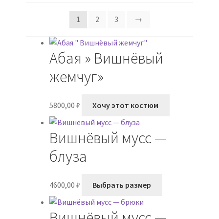
1
2
3
→
Абая » Вишнёвый
жемчуг»
5800,00
₽
Хочу этот костюм
Вишнёвый мусс —
блуза
Этот
4600,00
₽
Выбрать размер
товар
имеет
Вишнёвый мусс —
несколько