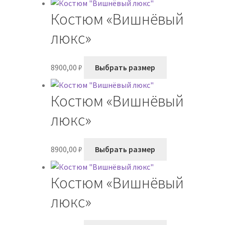
имеет
странице
Костюм «Вишнёвый
несколько
товара.
вариаций.
люкс»
Опции
можно
Этот
8900,00
₽
Выбрать размер
выбрать
товар
на
имеет
странице
Костюм «Вишнёвый
несколько
товара.
вариаций.
люкс»
Опции
можно
Этот
8900,00
₽
Выбрать размер
выбрать
товар
на
имеет
странице
Костюм «Вишнёвый
несколько
товара.
вариаций.
люкс»
Опции
можно