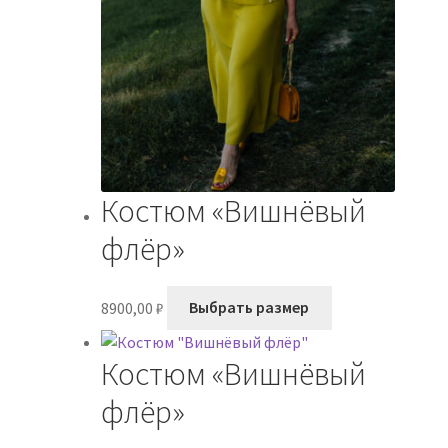
Костюм «Вишнёвый
флёр»
Этот
8900,00
₽
Выбрать размер
товар
имеет
Костюм «Вишнёвый
несколько
вариаций.
флёр»
Опции
можно