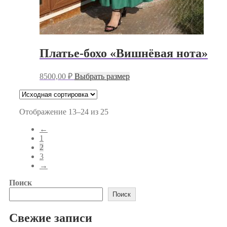
Платье-бохо «Вишнёвая нота»
Этот
8500,00
₽
Выбрать размер
товар
имеет
несколько
вариаций.
Отображение 13–24 из 25
Опции
←
можно
1
выбрать
2
на
3
странице
→
товара.
Поиск
Поиск
Свежие записи