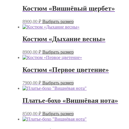
на
несколько
странице
Костюм «Вишнёвый щербет»
вариаций.
товара.
Опции
Этот
можно
8900,00
₽
Выбрать размер
товар
выбрать
имеет
на
несколько
странице
Костюм «Дыхание весны»
вариаций.
товара.
Опции
Этот
можно
8900,00
₽
Выбрать размер
товар
выбрать
имеет
на
несколько
странице
Костюм «Первое цветение»
вариаций.
товара.
Опции
Этот
можно
7900,00
₽
Выбрать размер
товар
выбрать
имеет
на
несколько
странице
Платье-бохо «Вишнёвая нота»
вариаций.
товара.
Опции
Этот
можно
8500,00
₽
Выбрать размер
товар
выбрать
имеет
на
несколько
странице