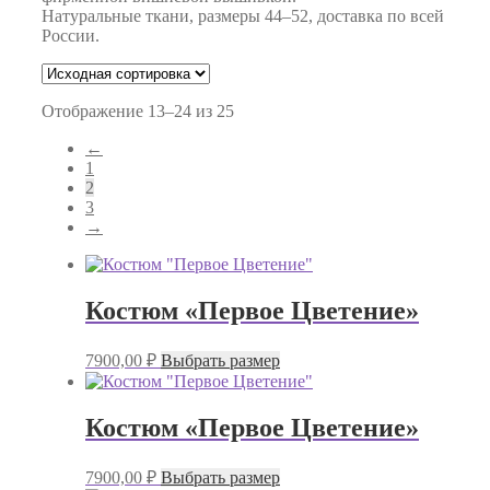
Натуральные ткани, размеры 44–52, доставка по всей
России.
Отображение 13–24 из 25
←
1
2
3
→
Костюм «Первое Цветение»
Этот
7900,00
₽
Выбрать размер
товар
имеет
несколько
Костюм «Первое Цветение»
вариаций.
Опции
Этот
можно
7900,00
₽
Выбрать размер