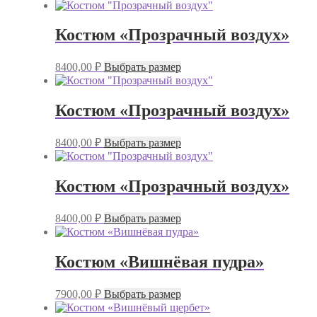
товар
выбрать
имеет
на
несколько
странице
Костюм «Прозрачный воздух»
вариаций.
товара.
Опции
Этот
можно
8400,00
₽
Выбрать размер
товар
выбрать
имеет
на
несколько
странице
Костюм «Прозрачный воздух»
вариаций.
товара.
Опции
Этот
можно
8400,00
₽
Выбрать размер
товар
выбрать
имеет
на
несколько
странице
Костюм «Прозрачный воздух»
вариаций.
товара.
Опции
Этот
можно
8400,00
₽
Выбрать размер
товар
выбрать
имеет
на
несколько
странице
Костюм «Вишнёвая пудра»
вариаций.
товара.
Опции
Этот
можно
7900,00
₽
Выбрать размер
товар
выбрать
имеет